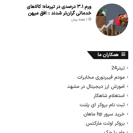
ورم ۳.۱ درصدی در تیرماه؛ کالاهای
خدماتی گران‌تر شدند :: افق میهن
1 هفته پیش
همکاران ما
تیتر24
مودم فیبرنوری مخابرات
آموزش ارز دیجیتال در مشهد
استعلام شاهکار
ثبت نام بروکر ای پلنت
خرید سرور hp ماهان
بروکر اوتت مارکتس
وام با چک