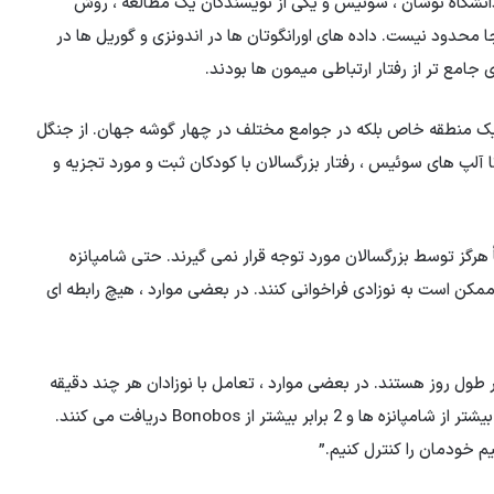
انشگاه نوشان ، سوئیس و یکی از نویسندگان یک مطالعه ، روش
نجا محدود نیست. داده های اورانگوتان ها در اندونزی و گوریل ها در
 جامع تر از رفتار ارتباطی میمون ها بودند.
در یک منطقه خاص بلکه در جوامع مختلف در چهار گوشه جهان. از جنگل
 تا آلپ های سوئیس ، رفتار بزرگسالان با کودکان ثبت و مورد تجزیه و
 هرگز توسط بزرگسالان مورد توجه قرار نمی گیرند. حتی شامپانزه
کن است به نوزادی فراخوانی کنند. در بعضی موارد ، هیچ رابطه ای
ر طول روز هستند. در بعضی موارد ، تعامل با نوزادان هر چند دقیقه
یکبار اتفاق می افتد. براساس داده ها ، نوزادان انسانی 5 برابر بیشتر از شامپانزه ها و 2 برابر بیشتر از Bonobos دریافت می کنند.
م خودمان را کنترل کنیم.”