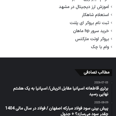
آموزش ارز دیجیتال در مشهد
استعلام شاهکار
ثبت نام بروکر ای پلنت
خرید سرور hp ماهان
بروکر اوتت مارکتس
وام با چک
مطالب تصادفی
2026-07-03
برتری قاطعانه اسپانیا مقابل اتریش/ اسپانیا به یک هشتم
نهایی رسید
2025-08-09
پیش‌ بینی سود فولاد مبارکه اصفهان / فولاد در سال مالی 1404
چقدر سود می‌سازد؟ + جدول