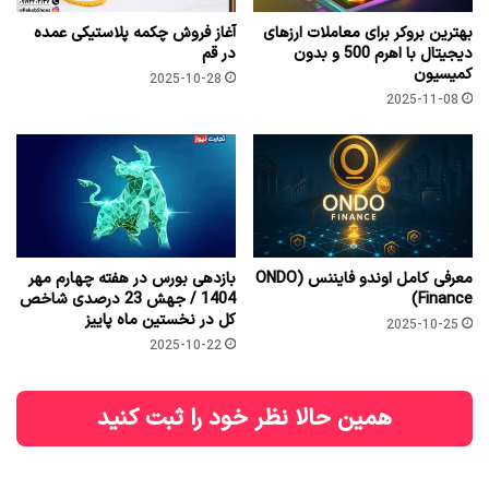
بهترین بروکر برای معاملات ارزهای
آغاز فروش چکمه پلاستیکی عمده
دیجیتال با اهرم 500 و بدون
در قم
کمیسیون
2025-10-28
2025-11-08
معرفی کامل اوندو فایننس (ONDO
بازدهی بورس در هفته چهارم مهر
Finance)
1404 / جهش 23 درصدی شاخص
کل در نخستین ماه پاییز
2025-10-25
2025-10-22
همین حالا نظر خود را ثبت کنید