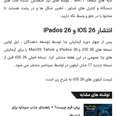
لایه های شفاف MATT ، گوشه های گرد منعکس کننده قاب های
دستگاه و کنترل های شناور ، تغییر شکل ها و در پشت هستند تا
محتوا را در جلو و وسط نگه دارید.
انتشار iOS 26 و iPados 26
پس از چهار دوره آزمایش بتا توسط توسعه دهندگان ، اپل اولین
نسخه های iOS 26 و iPados 26 و MacOS Tahoe را برای آزمایش
های بتا عمومی در این هفته منتشر کرد. نسخه اصلی iOS 26 قبل از
نسخه جدید 17 مدل آیفون در اواسط سپتامبر منتشر می شود.
لیست آیفون های iOS 26 به شرح زیر است:
نوشته های مشابه
پراپ فرم چیست؟ + راهنمای جذب سرمایه برای
تریدرها