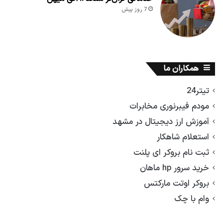
7 روز پیش
همکاران ما
تیتر24
مودم فیبرنوری مخابرات
آموزش ارز دیجیتال در مشهد
استعلام شاهکار
ثبت نام بروکر ای پلنت
خرید سرور hp ماهان
بروکر اوتت مارکتس
وام با چک