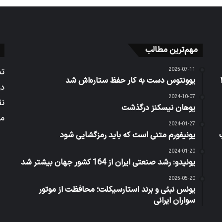
مهم‌ترین مطالب
2025-07-11
تم
یوونتوس دست به کار حفظ ستاره‌اش شد
در
2024-10-07
نق
یوهان نیسکنز درگذشت
می
2024-01-27
یونیفورم متنی است که باید رمزگشایی شود
2024-01-20
یونیدو: رشد صنعتی ایران از 164 کشور جهان بیشتر شد
2025-05-20
یونس نبئی و برند استارسیکلت؛ محافظت از موتور
سواران ایرانی