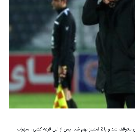
استقلال امروز (جمعه) در 19 هفته لیگ برتر مقابل رافسانجان متوقف شد و با 2 امتیاز نهم شد. پس از این قرعه کشی ، سهراب