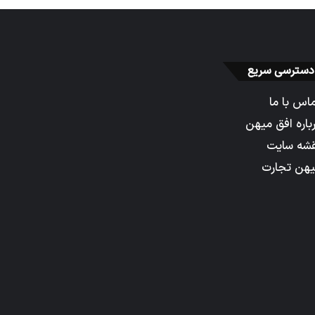
دسترسی سریع
اس با ما
باره افق میهن
شه سایت
هن تجارت