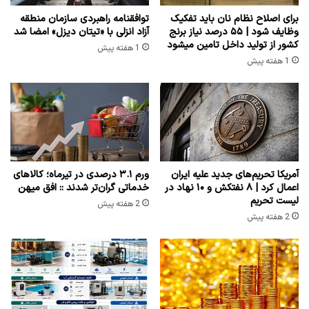
برای اصلاح نظام نان باید تفکیک
توافقنامه راهبردی سازمان منطقه
وظایف شود | ۵۵ درصد نیاز برنج
آزاد انزلی با «تیتان دیزل» امضا شد
کشور از تولید داخل تامین میشود
1 هفته پیش
1 هفته پیش
آمریکا تحریم‌های جدید علیه ایران
ورم ۳.۱ درصدی در تیرماه؛ کالاهای
اعمال کرد | ۸ نفتکش و ۱۰ نهاد در
خدماتی گران‌تر شدند :: افق میهن
لیست تحریم
2 هفته پیش
2 هفته پیش