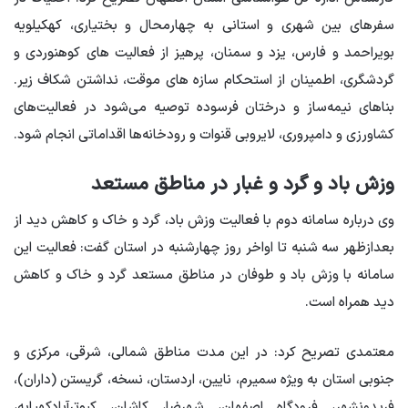
سفرهای بین شهری و استانی به چهارمحال و بختیاری، کهکیلویه
بویراحمد و فارس، یزد و سمنان، پرهیز از فعالیت های کوهنوردی و
گردشگری، اطمینان از استحکام سازه های موقت، نداشتن شکاف زیر.
بناهای نیمه‌ساز و درختان فرسوده توصیه می‌شود در فعالیت‌های
کشاورزی و دامپروری، لایروبی قنوات و رودخانه‌ها اقداماتی انجام شود.
وزش باد و گرد و غبار در مناطق مستعد
وی درباره سامانه دوم با فعالیت وزش باد، گرد و خاک و کاهش دید از
بعدازظهر سه شنبه تا اواخر روز چهارشنبه در استان گفت: فعالیت این
سامانه با وزش باد و طوفان در مناطق مستعد گرد و خاک و کاهش
دید همراه است.
معتمدی تصریح کرد: در این مدت مناطق شمالی، شرقی، مرکزی و
جنوبی استان به ویژه سمیرم، نایین، اردستان،
نسخه
،
گریستن
(داران)،
فریدونشهر، فرودگاه اصفهان، شهرضا، کاشان،
کبوترآباد
کهپایه،