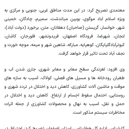
معتمدی تصریح کرد: در این مدت مناطق غربی، جنوبی و مرکزی به
ویژه اسلام آباد
موگوی
،
بویین
میاندشت، سمیرم، چادگان، خمینی
شهر، خوانسار،
گریستن
(صاحبان)
دهقانان
،
متن
،
برخورد
(دولت آباد)،
لنجان، شهرضا، فرودگاه اصفهان، فریدونشهر، فلورجان، کاشان،
کبوترآباد
گلپایگان، کوهپایه، مبارکه، شاهین شهر و میمه،
موچه خورت
و
نجف آباد تحت تاثیر قرار خواهد گرفت.
وی افزود: لغزندگی سطح معابر و معابر شهری، جاری شدن آب و
طغیان رودخانه ها و مسیل های فصلی، کولاک، آسیب به سازه های
موقت و ماشین آلات کشاورزی، کاهش دید و اختلال در تردد شهری و
روستایی، احتمال سقوط اجسام از ارتفاع. کاهش دید و اختلال در
حمل و نقل، آسیب به نهال و محصولات کشاورزی از جمله اثرات
مخاطرات سیستم مذکور است.
کارشناس اداره کل هواشناسی استان اصفهان تصریح کرد: احتیاط در