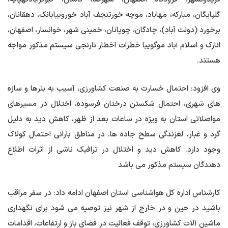
گلپایگان، مبارکه، مهاباد،
موچه خورت
نجف آباد
خوروبیابانک
،
دهقانان
،
برخورد
(دولت آباد)، چادگان، چوپانان، خمینی شهر، خوانسار، اصفهان،
انارک و اسلام آباد
موگوی
با خطرات اخطار نارنجی سیستم مذکور مواجه
هستند.
وی افزود: احتمال خسارت به صنعت کشاورزی، آسیب به بنرها و سازه
های شهری، احتمال شکستن درختان فرسوده، اختلال در مسیرهای
مواصلاتی استان به ویژه در ساعات بعد از ظهر، کاهش دید به دلیل
گرد و غبار، لغزندگی سطح جاده ها. در مناطق بارانی احتمال کولاک
وجود دارد. کاهش دید و اختلال در ترافیک ناشی از اثرات
اطلاع
دهندگان
سیستم مذکور می باشد
کارشناس اداره کل هواشناسی استان اصفهان ادامه داد: در سفر مراقب
باشید
در حین
و در خارج از شهر نیز توصیه می شود برای نگهداری
ماشین آلات کشاورزی، توقف فعالیت در فضای باز و ارتفاعات، اقدامات