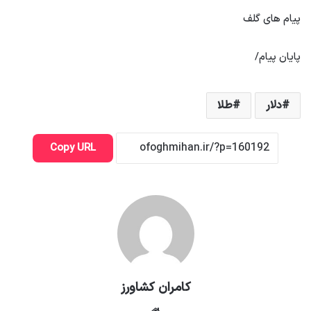
پیام های گلف
پایان پیام/
دلار
طلا
Copy URL
کامران کشاورز