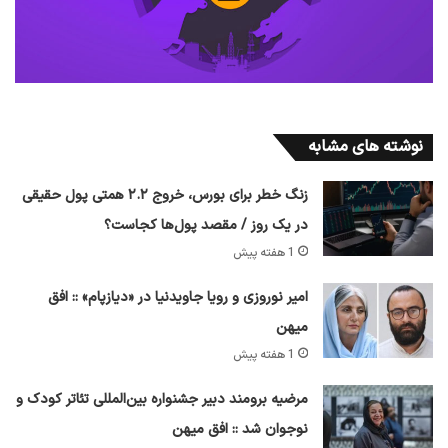
نوشته های مشابه
زنگ خطر برای بورس، خروج ۲.۲ همتی پول حقیقی
در یک روز / مقصد پول‌ها کجاست؟
1 هفته پیش
امیر نوروزی و رویا جاویدنیا در «دیازپام» :: افق
میهن
1 هفته پیش
مرضیه برومند دبیر جشنواره بین‌المللی تئاتر کودک و
نوجوان شد :: افق میهن