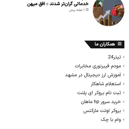
خدماتی گران‌تر شدند :: افق میهن
1 هفته پیش
همکاران ما
تیتر24
مودم فیبرنوری مخابرات
آموزش ارز دیجیتال در مشهد
استعلام شاهکار
ثبت نام بروکر ای پلنت
خرید سرور hp ماهان
بروکر اوتت مارکتس
وام با چک