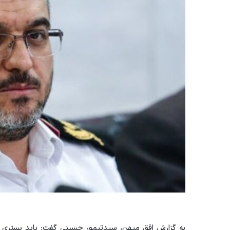
به گزارش افق میهن، سیدتیمور حسینی گفت: باید بستری ب