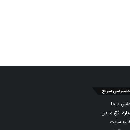
دسترسی سریع
اس با ما
باره افق میهن
شه سایت