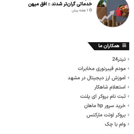
خدماتی گران‌تر شدند :: افق میهن
1 هفته پیش
همکاران ما
تیتر24
مودم فیبرنوری مخابرات
آموزش ارز دیجیتال در مشهد
استعلام شاهکار
ثبت نام بروکر ای پلنت
خرید سرور hp ماهان
بروکر اوتت مارکتس
وام با چک