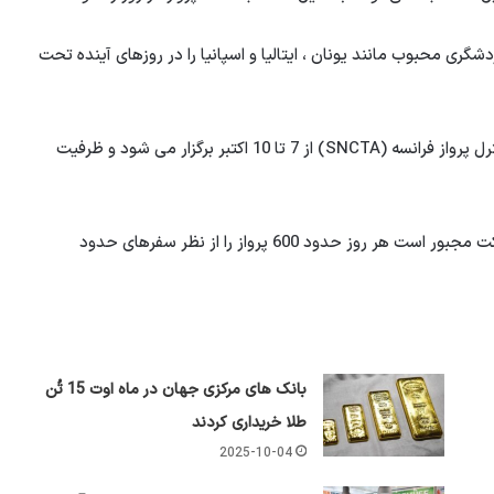
گری محبوب مانند یونان ، ایتالیا و اسپانیا را در روزهای آینده تحت
براساس این گزارش ، این اعتصاب توسط بزرگترین اتحادیه کنترل پرواز فرانسه (SNCTA) از 7 تا 10 اکتبر برگزار می شود و ظرفیت
مایکل اولری ، مدیرعامل رایان ایر ، پیش بینی کرد که این شرکت مجبور است هر روز حدود 600 پرواز را از نظر سفرهای حدود
بانک های مرکزی جهان در ماه اوت 15 تُن
طلا خریداری کردند
2025-10-04