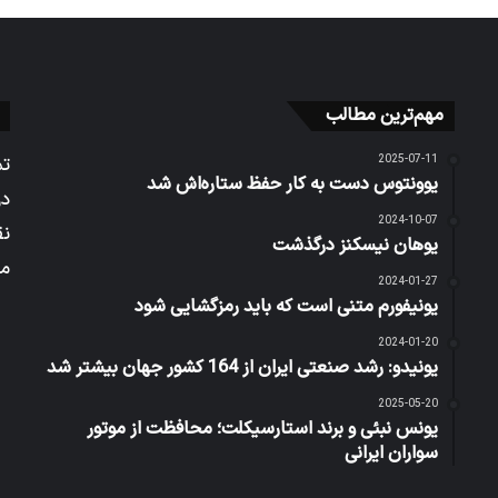
مهم‌ترین مطالب
2025-07-11
تم
یوونتوس دست به کار حفظ ستاره‌اش شد
در
2024-10-07
نق
یوهان نیسکنز درگذشت
می
2024-01-27
یونیفورم متنی است که باید رمزگشایی شود
2024-01-20
یونیدو: رشد صنعتی ایران از 164 کشور جهان بیشتر شد
2025-05-20
یونس نبئی و برند استارسیکلت؛ محافظت از موتور
سواران ایرانی