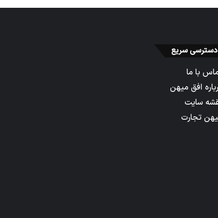
دسترسی سریع
اس با ما
باره افق میهن
شه سایت
هن تجارت