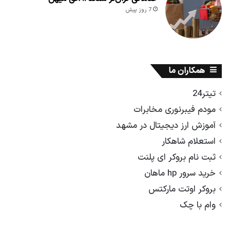
7 روز پیش
همکاران ما
تیتر24
مودم فیبرنوری مخابرات
آموزش ارز دیجیتال در مشهد
استعلام شاهکار
ثبت نام بروکر ای پلنت
خرید سرور hp ماهان
بروکر اوتت مارکتس
وام با چک