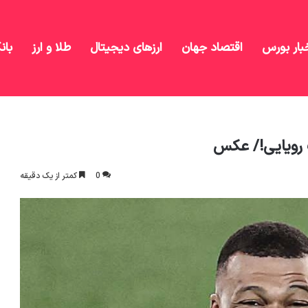
بار بورس
اقتصاد جهان
ارزهای دیجیتال
طلا و ارز
بان
ه و بارسا؛ به یاد آن شب رویایی!/ عکس
ب رویایی!/ عکس
0
کمتر از یک دقیقه