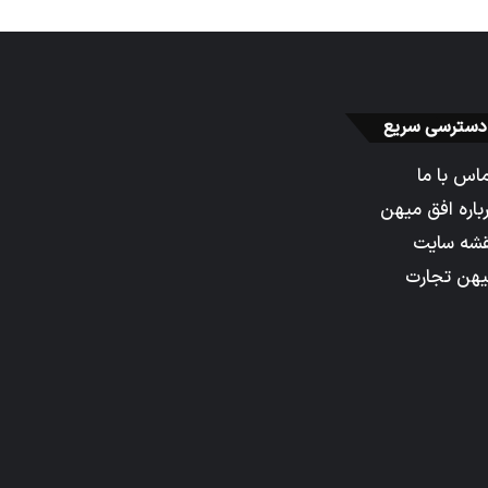
دسترسی سریع
اس با ما
باره افق میهن
شه سایت
هن تجارت