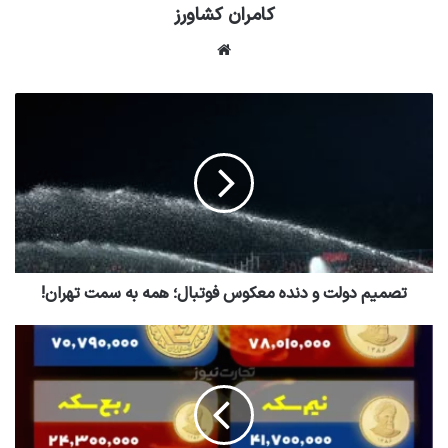
کامران کشاورز
وبسایت
تصمیم دولت و دنده معکوس فوتبال؛ همه به سمت تهران!