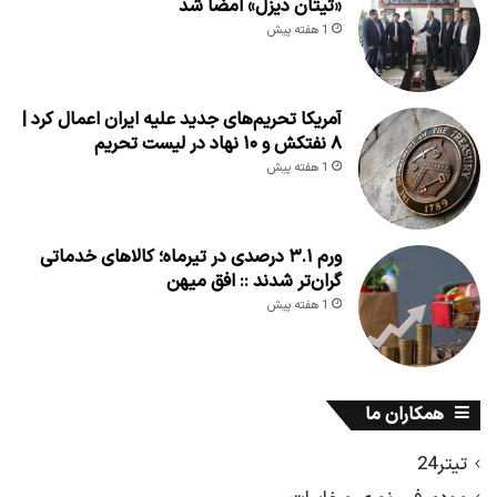
«تیتان دیزل» امضا شد
1 هفته پیش
آمریکا تحریم‌های جدید علیه ایران اعمال کرد |
۸ نفتکش و ۱۰ نهاد در لیست تحریم
1 هفته پیش
ورم ۳.۱ درصدی در تیرماه؛ کالاهای خدماتی
گران‌تر شدند :: افق میهن
1 هفته پیش
همکاران ما
تیتر24