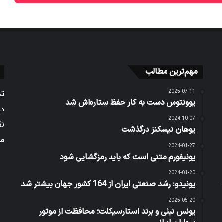
مهم‌ترین مطالب
2025-07-11
تم
یوونتوس دست به کار حفظ ستاره‌اش شد
در
2024-10-07
نق
یوهان نیسکنز درگذشت
می
2024-01-27
یونیفورم متنی است که باید رمزگشایی شود
2024-01-20
یونیدو: رشد صنعتی ایران از 164 کشور جهان بیشتر شد
2025-05-20
یونس نبئی و برند استارسیکلت؛ محافظت از موتور