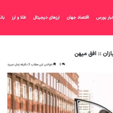
بار بورس
اقتصاد جهان
ارزهای دیجیتال
طلا و ارز
بان
ت خودرو توسط جانبازان :: افق میهن
ازان :: افق میهن
0
خواندن این مطلب 3 دقیقه زمان میبرد