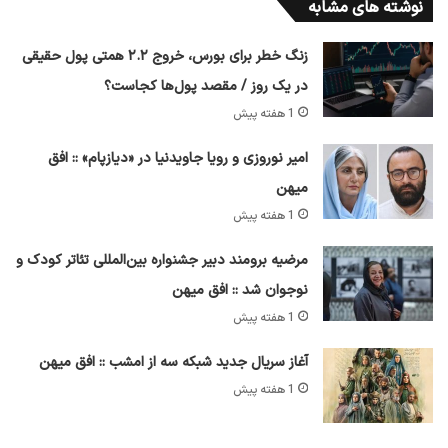
نوشته های مشابه
زنگ خطر برای بورس، خروج ۲.۲ همتی پول حقیقی
در یک روز / مقصد پول‌ها کجاست؟
1 هفته پیش
امیر نوروزی و رویا جاویدنیا در «دیازپام» :: افق
میهن
1 هفته پیش
مرضیه برومند دبیر جشنواره بین‌المللی تئاتر کودک و
نوجوان شد :: افق میهن
1 هفته پیش
آغاز سریال جدید شبکه سه از امشب :: افق میهن
1 هفته پیش