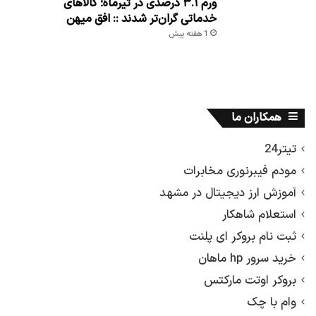
ورم ۳.۱ درصدی در تیرماه؛ کالاهای
خدماتی گران‌تر شدند :: افق میهن
1 هفته پیش
همکاران ما
تیتر24
مودم فیبرنوری مخابرات
آموزش ارز دیجیتال در مشهد
استعلام شاهکار
ثبت نام بروکر ای پلنت
خرید سرور hp ماهان
بروکر اوتت مارکتس
وام با چک