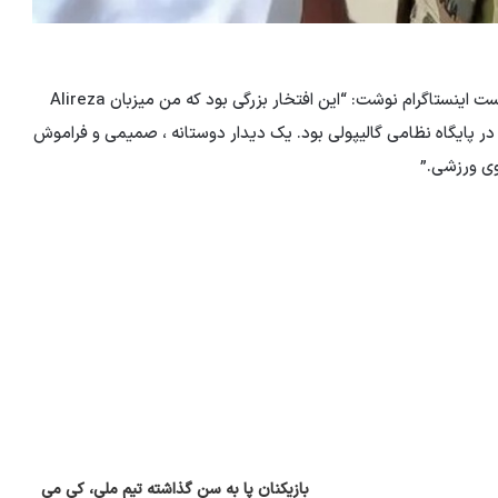
حمید فراهانی ، یکی از اعضای ایرانی ارتش استرالیا ، در یک پست اینستاگرام نوشت: “این افتخار بزرگی بود که من میزبان Alireza
لیایی ، در پایگاه نظامی گالیپولی بود. یک دیدار دوستانه ، صمیمی و فراموش
وی ورزشی.”