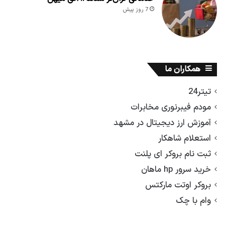
7 روز پیش
همکاران ما
تیتر24
مودم فیبرنوری مخابرات
آموزش ارز دیجیتال در مشهد
استعلام شاهکار
ثبت نام بروکر ای پلنت
خرید سرور hp ماهان
بروکر اوتت مارکتس
وام با چک