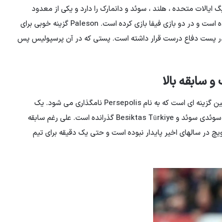
 ایالات متحده ، هلند ، سوئد و دانمارک را دارد و یکی از معدود
بازیکنانی است که در ژوئن امسال به تیم ملی خود دعوت شده است و در دو بازی فیفا بازی کرده است. Paleson گزینه خوبی برای
ر پست دفاع درست قرار داشته است. پستی که در آن پرسپولیس پس
الكساندر میلچوویچ ، مدافع صربستان و تابعیت سوئد ، سومین گزینه ای است كه به نام Persepolis نامگذاری می شود. یک
بازیکن 2 ساله و 2 سانتی متر که بیشتر فوتبال خود را در تیم سوئدی سوئد و Besiktas Türkiye گذرانده است. علی رغم سابقه
ویچ در سالهای اخیر پایدار نبوده است و حتی یک دقیقه برای تیم