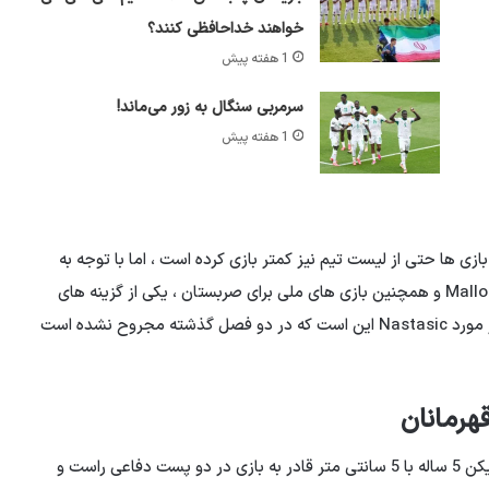
خواهند خداحافظی کنند؟
1 هفته پیش
سرمربی سنگال به زور می‌ماند!
1 هفته پیش
زی ها حتی از لیست تیم نیز کمتر بازی کرده است ، اما با توجه به
پیشینه وی در تیم هایی مانند Schalke ، Fiorentina و Mallorca و همچنین بازی های ملی برای صربستان ، یکی از گزینه های
جدی Persepolis برای تقویت قلب خط دفاعی. نکته مهم در مورد Nastasic این است که در دو فصل گذشته مجروح نشده است
قهرمانان
گزینه دوم در رسانه ها ویکتور پالسون ایسلندی است. یک بازیکن 5 ساله با 5 سانتی متر قادر به بازی در دو پست دفاعی راست و