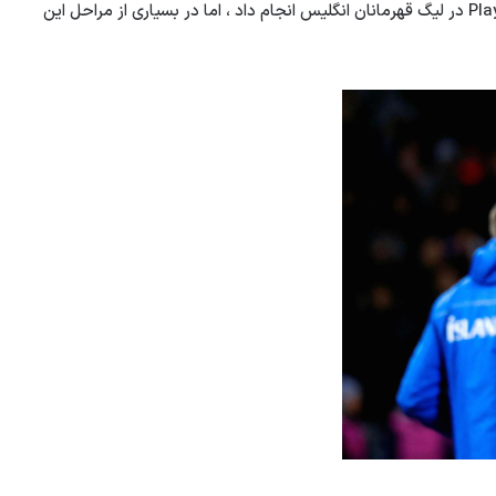
دفاع میانه است. پالسون فصل گذشته دو بازی در تیم Playimot در لیگ قهرمانان انگلیس انجام داد ، اما در بسیاری از مراحل این