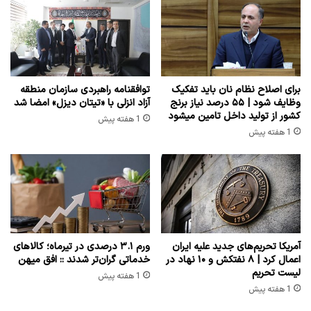
برای اصلاح نظام نان باید تفکیک
توافقنامه راهبردی سازمان منطقه
وظایف شود | ۵۵ درصد نیاز برنج
آزاد انزلی با «تیتان دیزل» امضا شد
کشور از تولید داخل تامین میشود
1 هفته پیش
1 هفته پیش
آمریکا تحریم‌های جدید علیه ایران
ورم ۳.۱ درصدی در تیرماه؛ کالاهای
اعمال کرد | ۸ نفتکش و ۱۰ نهاد در
خدماتی گران‌تر شدند :: افق میهن
لیست تحریم
1 هفته پیش
1 هفته پیش