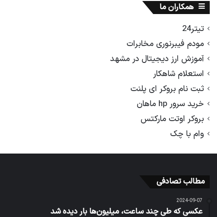
همکاران ما
تیتر24
مودم فیبرنوری مخابرات
آموزش ارز دیجیتال در مشهد
استعلام شاهکار
ثبت نام بروکر ای پلنت
خرید سرور hp ماهان
بروکر اوتت مارکتس
وام با چک
مطالب تصادفی
2024-09-07
عکسی که طی چند ساعت، میلیون‌ها بار دیده شد