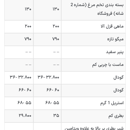
بسته بندی تخم مرغ (شماره 2
۱۳۰
۱۳۰
شانه) فروشگاه
ماهی قزل آلا
۲۰۰
۲۰۰
میگو تازه
۷۹۰
۷۹۰
پنیر سفید
– –
– –
ماست با چربی کم
– –
– –
گودال
۳۲.۸۰۰ -۳۶
۳۲.۸۰۰ -۳۶
گودال
۶۰ -۶۶
۶۰ -۶۶
استریل 1 گرم
۵۵ -۶۸
۵۵ -۶۸
بطری کم
۳۵
۲۹.۸۰۰
شیر بطری پر بالا به علاوه ویتامین