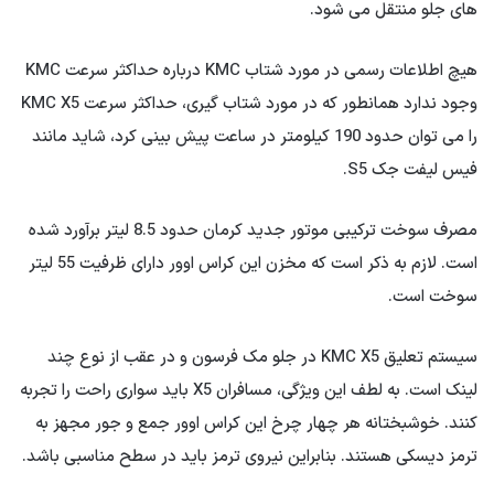
های جلو منتقل می شود.
هیچ اطلاعات رسمی در مورد شتاب KMC درباره حداکثر سرعت KMC
وجود ندارد همانطور که در مورد شتاب گیری، حداکثر سرعت KMC X5
را می توان حدود 190 کیلومتر در ساعت پیش بینی کرد، شاید مانند
فیس لیفت جک S5.
مصرف سوخت ترکیبی موتور جدید کرمان حدود 8.5 لیتر برآورد شده
است. لازم به ذکر است که مخزن این کراس اوور دارای ظرفیت 55 لیتر
سوخت است.
سیستم تعلیق KMC X5 در جلو مک فرسون و در عقب از نوع چند
لینک است. به لطف این ویژگی، مسافران X5 باید سواری راحت را تجربه
کنند. خوشبختانه هر چهار چرخ این کراس اوور جمع و جور مجهز به
ترمز دیسکی هستند. بنابراین نیروی ترمز باید در سطح مناسبی باشد.