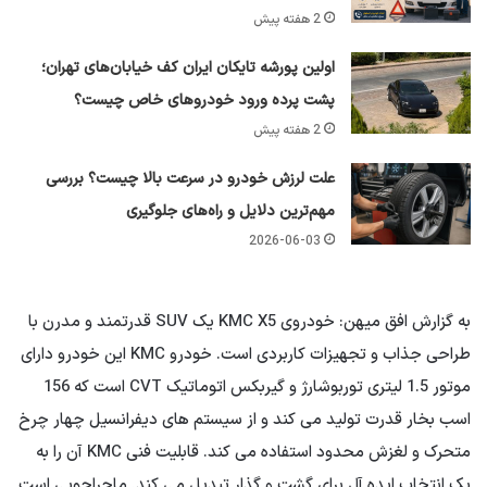
2 هفته پیش
اولین پورشه تایکان ایران کف خیابان‌های تهران؛
پشت پرده ورود خودروهای خاص چیست؟
2 هفته پیش
علت لرزش خودرو در سرعت بالا چیست؟ بررسی
مهم‌ترین دلایل و راه‌های جلوگیری
2026-06-03
به گزارش افق میهن: خودروی KMC X5 یک SUV قدرتمند و مدرن با
طراحی جذاب و تجهیزات کاربردی است. خودرو KMC این خودرو دارای
موتور 1.5 لیتری توربوشارژ و گیربکس اتوماتیک CVT است که 156
اسب بخار قدرت تولید می کند و از سیستم های دیفرانسیل چهار چرخ
متحرک و لغزش محدود استفاده می کند. قابلیت فنی KMC آن را به
یک انتخاب ایده آل برای گشت و گذار تبدیل می کند. ماجراجویی است