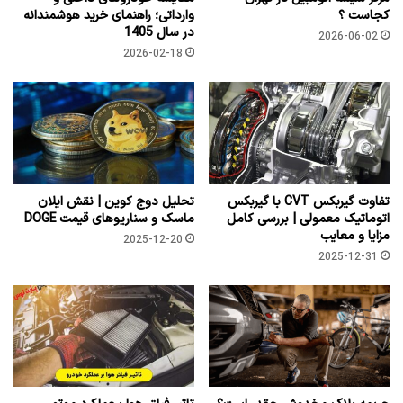
کجاست ؟
وارداتی؛ راهنمای خرید هوشمندانه
در سال 1405
2026-06-02
2026-02-18
تفاوت گیربکس CVT با گیربکس
تحلیل دوج کوین | نقش ایلان
اتوماتیک معمولی | بررسی کامل
ماسک و سناریوهای قیمت DOGE
مزایا و معایب
2025-12-20
2025-12-31