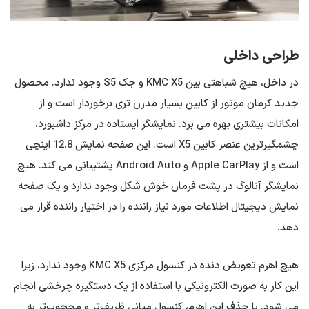
طراحی داخلی
در داخل، هیچ شباهتی بین KMC X5 و جک S5 وجود ندارد. محصول
جدید کرمان موتور از کابین بسیار مدرن تری برخوردار است و از
امکانات بیشتری بهره می برد. نمایشگر ایستاده در مرکز داشبورد،
چشمگیرترین عنصر کابین X5 است. این صفحه نمایش 12.8 اینچی
است و از Apple CarPlay و Android Auto پشتیبانی می کند. هیچ
نمایشگر آنالوگ در پشت فرمان خوش شکل وجود ندارد و یک صفحه
نمایش دیجیتال اطلاعات مورد نیاز راننده را در اختیار راننده قرار می
دهد.
هیچ اهرم تعویض دنده در کنسول مرکزی KMC X5 وجود ندارد، زیرا
این کار به صورت الکترونیکی با استفاده از یک دستگیره چرخشی انجام
می شود. با حذف این اهرم، کنسول میانی ظریف‌تر و محجوب‌تر به