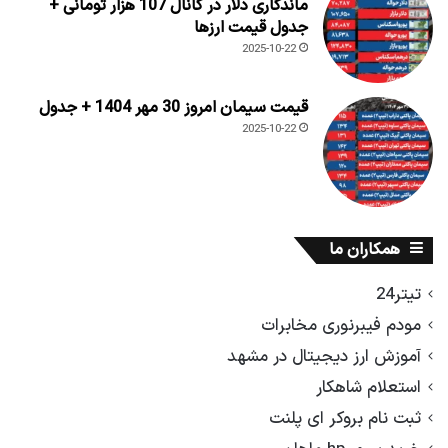
ماندگاری دلار در کانال 107 هزار تومانی +
جدول قیمت ارزها
2025-10-22
قیمت سیمان امروز 30 مهر 1404 + جدول
2025-10-22
همکاران ما
تیتر24
مودم فیبرنوری مخابرات
آموزش ارز دیجیتال در مشهد
استعلام شاهکار
ثبت نام بروکر ای پلنت