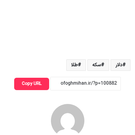
دلار
سکه
طلا
Copy URL