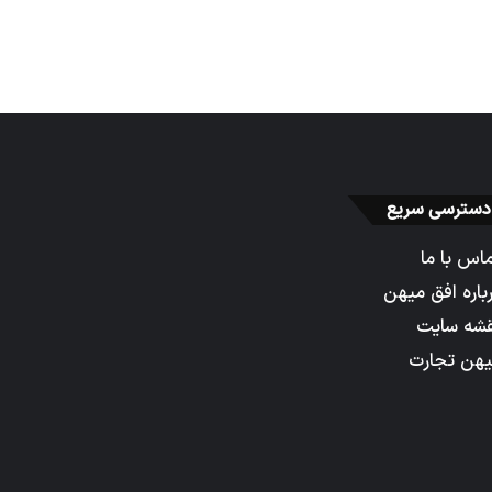
دسترسی سریع
اس با ما
باره افق میهن
شه سایت
هن تجارت