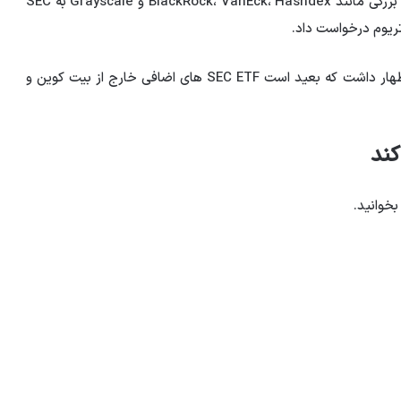
کند که تصمیم رگولاتورها در 23 می خواهد بود. شرکت های بزرگی مانند BlackRock، VanEck، Hashdex و Grayscale به SEC
کتی وود، مدیر عامل ARK Invest، در مصاحبه اخیر خود اظهار داشت که بعید است SEC ETF های اضافی خارج از بیت کوین و
کند
بخوانید.