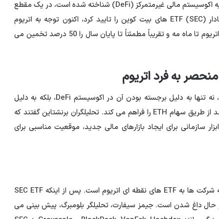
اتریوم، زنجیره بلوکی که به دلیل عملکرد قرارداد هوشمند و پایه اکوسیستم مالی غیرمتمرکز (DeFi) شناخته شده است، در یک مقطع
حساس قرار دارد. پس از اینکه کمیسیون بورس و اوراق بهادار (SEC) ETF های بیت کوین را تایید کرد، اکنون توجه به اتریوم
معطوف شده است. تحلیلگران برنشتاین احتمال تایید ETF اتریوم تا ماه مه و تقریباً مطمئناً تا پایان سال را 50 درصد تخمین می
نحصر به فرد اتریوم
جذابیت اتریوم برای سرمایه گذاران نهادی چند وجهی است، نه تنها به دلیل برجسته بودن آن در اکوسیستم DeFi، بلکه به دلیل
مکانیسم اجماع اکوسیستم اثبات سهام، که امکان کسب درآمد از طریق سهام ETH را فراهم می کند. تحلیلگران برنشتاین گفتند که
زار سازمانی برای ایجاد بازارهای مالی جدید، موقعیت مناسبی برای
در سال 2024، تحولاتی رخ داده است که نشان دهنده علاقه شرکت ها به ETF های نقطه ای اتریوم است. پس از اینکه SEC ETF
 تایید کرد، رقابت برای تایید ETF اتریوم در حال داغ شدن است. جیمز سیفارت، تحلیلگر بلومبرگ، پیش بینی می