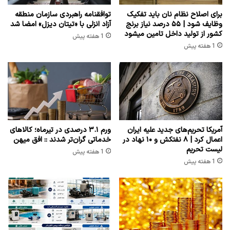
برای اصلاح نظام نان باید تفکیک
توافقنامه راهبردی سازمان منطقه
وظایف شود | ۵۵ درصد نیاز برنج
آزاد انزلی با «تیتان دیزل» امضا شد
کشور از تولید داخل تامین میشود
1 هفته پیش
1 هفته پیش
آمریکا تحریم‌های جدید علیه ایران
ورم ۳.۱ درصدی در تیرماه؛ کالاهای
اعمال کرد | ۸ نفتکش و ۱۰ نهاد در
خدماتی گران‌تر شدند :: افق میهن
لیست تحریم
1 هفته پیش
1 هفته پیش