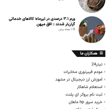
ورم ۳.۱ درصدی در تیرماه؛ کالاهای خدماتی
گران‌تر شدند :: افق میهن
1 هفته پیش
همکاران ما
تیتر24
مودم فیبرنوری مخابرات
آموزش ارز دیجیتال در مشهد
استعلام شاهکار
ثبت نام بروکر ای پلنت
خرید سرور hp ماهان