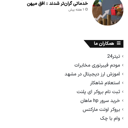
خدماتی گران‌تر شدند :: افق میهن
1 هفته پیش
همکاران ما
تیتر24
مودم فیبرنوری مخابرات
آموزش ارز دیجیتال در مشهد
استعلام شاهکار
ثبت نام بروکر ای پلنت
خرید سرور hp ماهان
بروکر اوتت مارکتس
وام با چک