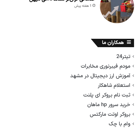
1 هفته پیش
همکاران ما
تیتر24
مودم فیبرنوری مخابرات
آموزش ارز دیجیتال در مشهد
استعلام شاهکار
ثبت نام بروکر ای پلنت
خرید سرور hp ماهان
بروکر اوتت مارکتس
وام با چک