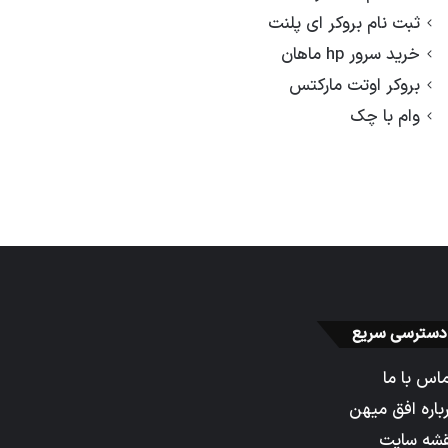
ثبت نام بروکر ای پلنت
خرید سرور hp ماهان
بروکر اوتت مارکتس
وام با چک
دسترسی سریع
اس با ما
باره افق میهن
شه سایت