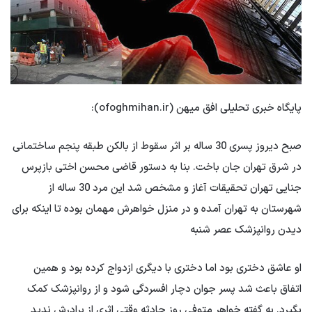
پایگاه خبری تحلیلی افق میهن (ofoghmihan.ir):
صبح دیروز پسری 30 ساله بر اثر سقوط از بالکن طبقه پنجم ساختمانی
در شرق تهران جان باخت. بنا به دستور قاضی محسن اختی بازپرس
جنایی تهران تحقیقات آغاز و مشخص شد این مرد 30 ساله از
شهرستان به تهران آمده و در منزل خواهرش مهمان بوده تا اینکه برای
دیدن روانپزشک عصر شنبه
او عاشق دختری بود اما دختری با دیگری ازدواج کرده بود و همین
اتفاق باعث شد پسر جوان دچار افسردگی شود و از روانپزشک کمک
بگیرد. به گفته خواهر متوفی روز حادثه وقتی اثری از برادرش ندید