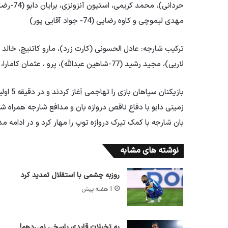
مهدی لیموچی و کاوه رضایی (74- جواد آقایی پور)
لاربی)، مجید رشید (77-شاهین عبدالله)، پرو ، عثمان کامارا، داوید و مجید حسن (کارت زرد) (77- نجاسمیک)
بازیکنا
زمینی دابو با دفاع ناقص دروازه بان و مدافع شارجه همراه شد
بان شارجه با کمک تیرک دروازه توپ را مهار کرد و در ادامه مدا
نوشته های مشابه
روزبه چشمی با استقلال تمدید کرد
1 هفته پیش
به تخیلات قایدی پاسخی نمی‌دهم!