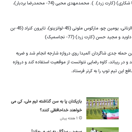
حردانی)، محمد کریمی، استیون آنزونزی، برایان دابو (74-رضا شکاری) (کارت زرد). ). محمدمهدی محبی (74- محمدرضا بردبار)،
ترکیب شارجه: عادل الحسونی (کارت زرد)، مارو کاتنیچ، خالد الزنانی، یومین چو، مارکوس ملونی (45-لوانزینو)، تایرون کنراد (45-بن
ن سپاهان بازی را تهاجمی آغاز کردند و در دقیقه 5 اولین حمله جدی شاگردان آلمیدا روی دروازه شارجه انجام شد و ضربه
 و در ریباند، کاوه رضایی نتوانست از موقعیت استفاده کند و دروازه
فع این تیم توپ را به کرنر فرستاد.
بازیکنان پا به سن گذاشته تیم ملی، کی می
خواهند خداحافظی کنند؟
1 هفته پیش
سرمربی سنگال به زور می‌ماند!