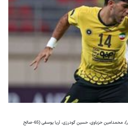
ترکیب سپاهان: پیام نجاز، محمد دانشگر (65-سیاوش یزدانی)، محمدامین حزباوی، حسین گودرزی، آریا یوسفی (65-صالح