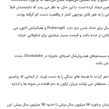
وجود برخی از انواع مواد معدنی که فقط در محیط‌هایی با آب مایع و گرما تشکیل می‌شوند نشان می‌دهد که برخورد Chicxulub
ین ایجاد کرده است. با این حال، به نظر می رسد که دانشمندان قبلاً
ی را به طور قابل توجهی کمتر از واقعیت دست کم گرفته بودند.
پیش از این تصور می شد که محل برخورد تنها به ۲ میلیون سال برای خنک شدن نیاز دارد. Pickersgill و همکارانش اکنون می
لانی تر شده باشد و فرصت بسیار بیشتری برای شکوفایی حیات
Pickersgill گفت: «یکی از بزرگترین ناشناخته‌ها در مورد تمام سیستم‌های هیدروترمال ضربه‌ای، به‌ویژه در Chickslobe، مدت
دش باشد.
فر کردند تا هسته های سنگی را به دست آورند. از آنجایی که پتاسیم
ققان می توانند میزان آرگون به دام افتاده در نمونه ها را اندازه
Pickersgill می گوید: «ما طیف وسیعی از سنین را داریم. از زمان برخورد 66 میلیون سال پیش تا حدود 58 میلیون سال پیش. این