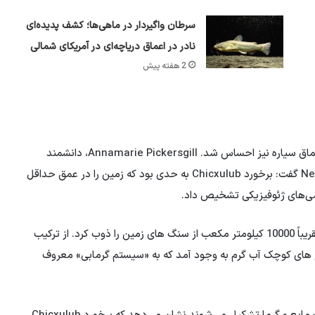
سرطان واگیردار در ماهی‌ها؛ کشف پدیده‌ای
نادر در اعماق دریاچه‌ای در آمریکای شمالی
2 هفته پیش
اثرات برخورد Chicxulub به سطح زمین محدود نشد و در اعماق سیاره نیز احساس شد. Annamarie Pickersgill، دانشمند
سیاره‌شناسی در دانشگاه گلاسکو در بریتانیا، به New Scientist گفت: برخورد Chicxulub به حدی بود که زمین را در عمق حداقل
Pickersgill می گوید که سیارک دایناسورها حجمی معادل تقریباً 10000 کیلومتر مکعب از سنگ های زمین را ذوب کرد. از ترکیب
خ های کوچک آب گرم به وجود آمد که به «سیستم گرمابی» معروف