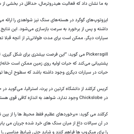
به ما نشان داد که فعالیت هیدروترمال، حداقل در بخشی از ساختار Chickslobe، تا 8 میلیون سال پس از برخورد
ایزوتوپ‌های گوگرد در هسته‌های سنگ نیز شواهدی را ارائه 
داشته و پس از برخورد به سرعت بازسازی می‌شود. این نتایج ن
سیارات دیگر، ممکن است برای مدت طولانی‌تر از آنچه قبلا ت
Pickersgill می گوید: “این فرصت بیشتری برای شکل گی
پشتیبانی می‌کند که حیات اولیه روی زمین ممکن است خانه‌ای
حیات در سیارات دیگری وجود داشته باشد که سطوح آن‌ها ت
کریس کرکلند از دانشگاه کرتین در پرث، استرالیا، می‌گوید در
در Chickslobe وجود ندارد، شواهد به اندازه کافی قوی هستند که نشان دهند محل برخورد برای میلیون‌ها سال گرم بوده است.
کرکلند می گوید: «برخوردهای عظیم فقط محیط ها را از بین نم
در آن سیالات داغ از میان سنگ های خرد شده جریان می یابن
را برای میکروب ها فراهم کنند و شاید حتی شرایط مناسبی را 