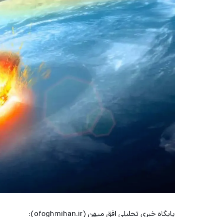
پایگاه خبری تحلیلی افق میهن (ofoghmihan.ir):