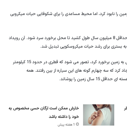
Chickslob دایناسورهای روی زمین را نابود کرد، اما محیط مساعدی را برای شکوفایی حیات میکروبی
برخورد سیارکی که دایناسورها را از بین برد آنقدر قوی بود که حداقل 8 میلیون سال طول کشید تا محل برخورد سرد شود. آن رویداد
ه به بستری برای رشد حیات میکروسکوپی تبدیل شد.
سیارک Chicxulub که 66 میلیون سال پیش در مکزیک کنونی به زمین برخورد کرد، تصور می شود که قطری در حدود 15 کیلومتر
د کرد که سه چهارم گونه های این سیاره از بین رفتند. همه
سال زمین را پوشاند.
ر
خارش ممکن است ارگان حسی مخصوص به
خود را داشته باشد
1 هفته پیش