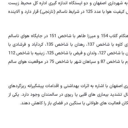
ی هوا متعلق به شهرداری اصفهان و دو ایستگاه اندازه گیری اداره کل محیط زیست
اسفند- هم اکنون شاخص کیفیت هوا با عدد 125 در شرایط ناسالم (نارنجی) قرار دارد و آلاینده
 گلاب 154 و
میرزا طاهر
با شاخص 151 در جایگاه هوای ناسالم
(قرمز) قرار دارد، افزود: سنجش کیفیت هوا در ایستگاه های کاوه با شاخص 137، رهنان با شاخص 135، کردآباد و فرشادی با
زینبیه
با شاخص 112
در وضعیت ناسالم (نارنجی) قرار دارد. ایستگاه های پارک زمزم با شاخص 87 و سپاهان شهر با شاخص 75 در موقعیت هوای سالم
صفهان با اشاره به اثرات بهداشتی و اقدامات پیشگیرانه ریزگردهای
: احتمال تشدید بیماری های قلبی یا ریوی در سالمندان وجود دارد. یکی از
امکان فعالیت های طولانی یا سنگین در فضای باز را کاهش دهند.