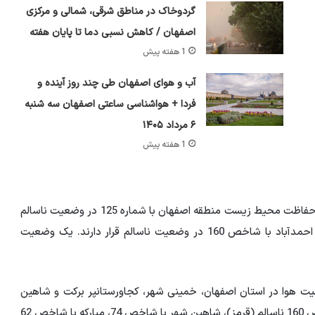
گردوخاک در مناطق شرقی، شمالی و مرکزی
اصفهان / کاهش نسبی دما تا پایان هفته
1 هفته پیش
آب و هوای اصفهان طی چند روز آینده و
فردا + هواشناسی ساعتی اصفهان سه شنبه
۶ مرداد ۱۴۰۵
1 هفته پیش
همچنین بر اساس اعلام سامانه کنترل کیفیت هوای سازمان حفاظت محیط زیست منطقه اصفهان با شماره 125 در وضعیت ناسالم
(نارنجی) قرار دارد و ایستگاه های خرازی با شاخص 164 و احمدآباد با شاخص 160 در وضعیت ناسالم قرار دارند. یک وضعیت
یت هوا در استان اصفهان، خمینی شهر،
کجاورستان
پر برکت و شاهین
با شاخص 188 و خمینی شهر با شاخص 160 ناسالم (قرمز)، شاهین شهر با شاخص 74، مبارکه با شاخص 62