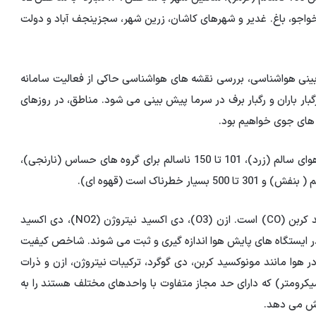
خواجو، باغ. غدیر و شهرهای کاشان، زرین شهر،
سجزی
نجف آباد و دولت
ینی هواشناسی، بررسی نقشه های هواشناسی حاکی از فعالیت سامانه
ار باران و رگبار برف در سرما پیش بینی می شود. مناطق، در روزهای
 های جوی خواهیم بود.
شاخص کیفیت هوا از 0 تا 50 هوای پاک (سبز)، 51 تا 100 هوای سالم (زرد)، 101 تا 150 ناسالم برای گروه های حساس (نارنجی)،
CO) است.
ازن
(O3)، دی اکسید نیتروژن (NO2)، دی اکسید
ذرات معلق زیر 2.5 میکرون (PM2.5) روزانه در ایستگاه های پایش هوا اندازه گیری و ثبت می شوند. شاخص کیفیت
هوا مانند مونوکسید کربن، دی گوگرد، ترکیبات نیتروژن،
ازن
و ذرات
ق (ذرات کوچکتر از 10 میکرومتر و ذرات کوچکتر از 2.5 میکرومتر) که دارای حد مجاز متفاوت با واحدهای مختلف هستند را به
یش می دهد.