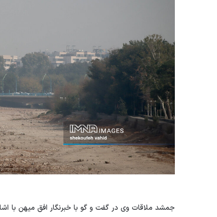
جمشد
ملاقات
وی در گفت و گو با خبرنگار افق میهن با اش