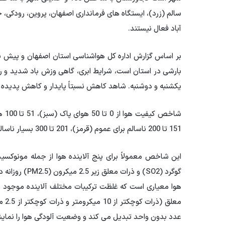
سالم (زرد)، ایستگاه های فرمانداری اصفهان، پروین، رودکی، 
آباد فعال نیستند.
بر اساس گزارش اداره کل هواشناسی استان اصفهان و پیش ب
بارشی در استان است، شرایط ابری، گاهی وزش باد شدید و رگب
یکشنبه و دوشنبه. شاهد کاهش نسبتاً پایدار و کاهش پدیده
151 تا 200 ناسالم برای عموم (قرمز)، 201 تا 300 بسیار ناسالم ( بنفش) و 301 تا 500 بسیار خطرناک است (قهوه ای).
این شاخص معمولاً برای پنج آلاینده هوا از جمله مونوکسید کربن (
گوگرد (SO2) و 
هوا معیاری است که غلظت ترکیبات مختلف آلاینده موجود در 
معل
عدد بدون واحد تبدیل می کند و وضعیت آلودگی هوا را نما