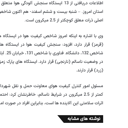
اطلاعات دریافتی از 13 ایستگاه سنجش آلودگ
استان امروز. – شنبه
بیست و ششم
اصلی ذرات معلق کوچکتر از 2.5 میکرون است.
وی با اشاره به اینکه امروز شاخص کیفیت هوا در ایستگاه هنگام
شاخص 132، دانشگاه. فناوری با شاخص 131، خیابان 25. آبان با شاخص 127، ولدان و فیض با شاخص 125،
(زرد) قرار دارند.
مسئول امور کنترل کیفیت هوای معاونت حمل و نقل شهرداری ا
کمتر از 2.5 میکرون در شرایط ناسالم، خاطرنشان کرد
اثرات سلامتی این آلاینده ها است، بنابراین افراد در صورت 
نوشته های مشابه