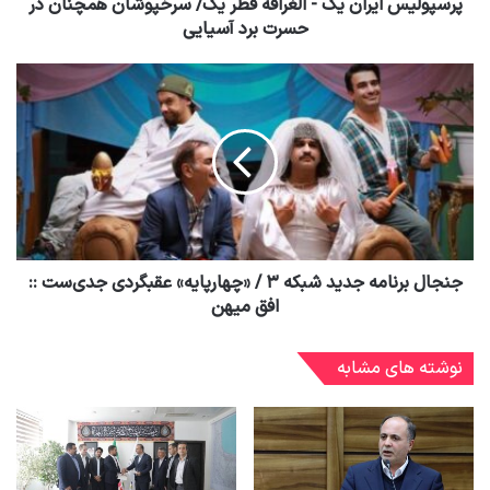
پرسپولیس ایران یک - الغرافه قطر یک/ سرخپوشان همچنان در
حسرت برد آسیایی
جنجال برنامه جدید شبکه ۳ / «چهارپایه» عقبگردی جدی‌ست ::
افق میهن
نوشته های مشابه