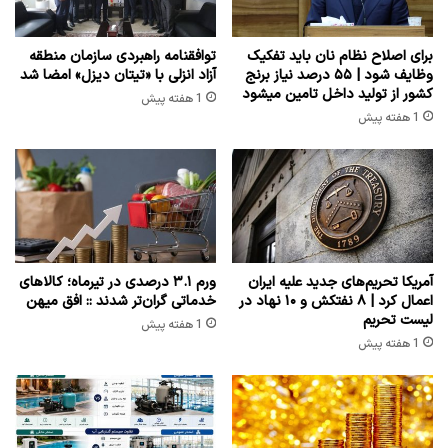
برای اصلاح نظام نان باید تفکیک
توافقنامه راهبردی سازمان منطقه
وظایف شود | ۵۵ درصد نیاز برنج
آزاد انزلی با «تیتان دیزل» امضا شد
کشور از تولید داخل تامین میشود
1 هفته پیش
1 هفته پیش
آمریکا تحریم‌های جدید علیه ایران
ورم ۳.۱ درصدی در تیرماه؛ کالاهای
اعمال کرد | ۸ نفتکش و ۱۰ نهاد در
خدماتی گران‌تر شدند :: افق میهن
لیست تحریم
1 هفته پیش
1 هفته پیش