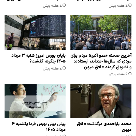
2 هفته پیش
2 هفته پیش
آخرین صحنه «عمو اکبر»؛ مردم برای
پایان بورس امروز شنبه ۳ مرداد
مردی که سال‌ها خنداند، ایستادند
۱۴۰۵ چگونه گذشت؟
و تشویق کردند :: افق میهن
2 هفته پیش
2 هفته پیش
محمد یاراحمدی درگذشت :: افق
پیش بینی بورس فردا یکشنبه ۴
میهن
مرداد ۱۴۰۵