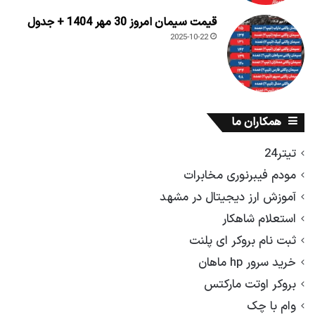
قیمت سیمان امروز 30 مهر 1404 + جدول
2025-10-22
همکاران ما
تیتر24
مودم فیبرنوری مخابرات
آموزش ارز دیجیتال در مشهد
استعلام شاهکار
ثبت نام بروکر ای پلنت
خرید سرور hp ماهان
بروکر اوتت مارکتس
وام با چک