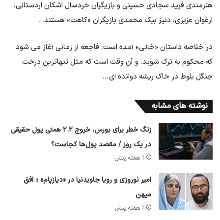
هنرمندی فرید سجادی حسینی و بازیگران خردسال اشکان اردستانی،
ارغوان عزیزی، دنیز بیک محمدی بازیگران «کاهت» هستند. .
در خلاصه داستان «خاتی» آمده است: فاجعه از زمانی آغاز می شود
که محکوم به ترک شوید. و آن وقت است که مثل تنهاترین درخت
جنگل بلوط در خاک ریشه دوانده ای…
نوشته های مشابه
زنگ خطر برای بورس، خروج ۲.۲ همتی پول حقیقی
در یک روز / مقصد پول‌ها کجاست؟
1 هفته پیش
امیر نوروزی و رویا جاویدنیا در «دیازپام» :: افق
میهن
1 هفته پیش