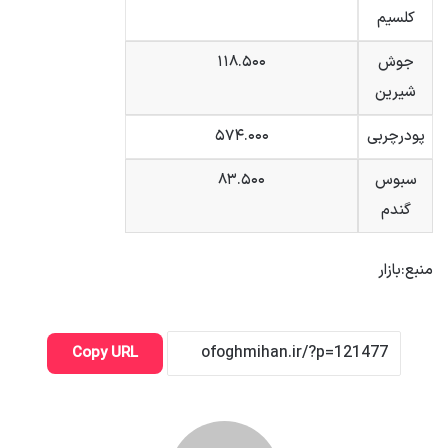
کلسیم
جوش
۱۱۸.۵۰۰
شیرین
پودرچربی
۵۷۴.۰۰۰
سبوس
۸۳.۵۰۰
گندم
منبع:بازار
Copy URL