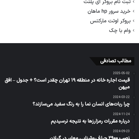
ثبت نام بروکر ای پلنت
خرید سرور hp ماهان
بروکر اوتت مارکتس
وام با چک
مطالب تصادفی
2025-05-02
قیمت اجاره خانه در منطقه ۱۹ تهران چقدر است؟ + جدول – افق
میهن
2024-03-22
چرا ربات‌های انسان‌ نما را به رنگ سفید می‌سازند؟
2024-11-24
درباره مقررات رمزارزها به نتیجه نرسیدیم
2024-09-23
نصب ۲۹۰۰ چراغ روشنایی معابر در گیلان