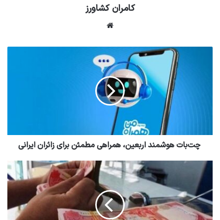
کامران کشاورز
وبسایت
چت‌بات هوشمند اربعین، همراهی مطمئن برای زائران ایرانی