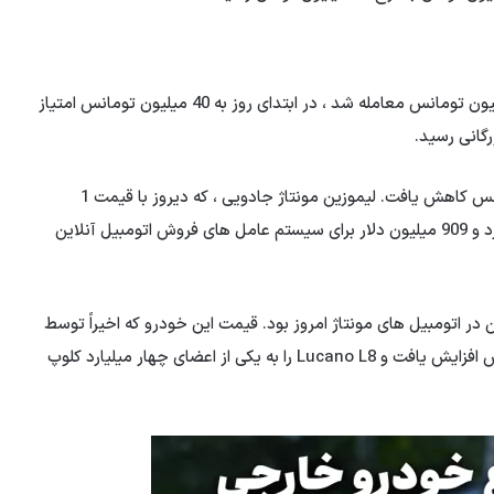
Diggie Prestige که در ابتدای هفته با دو میلیارد و 580 میلیون تومانس معامله شد ، در ابتدای روز به 40 میلیون تومانس امتیاز
KMC J7 در برابر بازار حرکت کرد و قیمت آن 17 میلیون تومانس کاهش یافت. لیموزین مونتاژ جادویی ، که دیروز با قیمت 1
میلیارد 926 میلیون تومانس فروخته شد ، امروز با یک میلیارد و 909 میلیون دلار برای سیستم عامل های فروش اتومبیل آنلاین
 گرانترین در اتومبیل های مونتاژ امروز بود. قیمت این خودرو که اخیراً توسط
شرکت های بازرگانی اعلام شده است ، امروز 5 میلیون تومانس افزایش یافت و Lucano L8 را به یکی از اعضای چهار میلیارد کلوپ