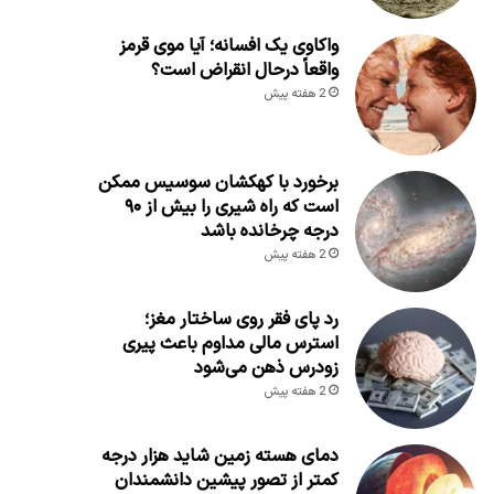
واکاوی یک افسانه؛ آیا موی قرمز
واقعاً درحال انقراض است؟
2 هفته پیش
برخورد با کهکشان سوسیس ممکن
است که راه شیری را بیش از ۹۰
درجه چرخانده باشد
2 هفته پیش
رد پای فقر روی ساختار مغز؛
استرس مالی مداوم باعث پیری
زودرس ذهن می‌شود
2 هفته پیش
دمای هسته زمین شاید هزار درجه
کمتر از تصور پیشین دانشمندان