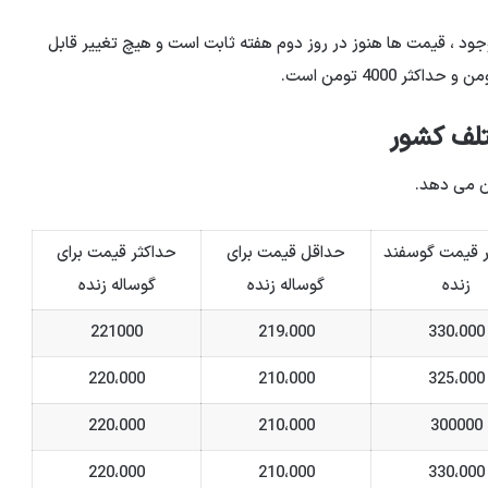
یمت گاو است ؛ مرداد ۲۰۱۴ طبق آمار موجود ، قیمت ها هنوز در روز دوم هفته ثابت است و هیچ تغییر قابل
تلف کشور
ن می دهد.
 قیمت گوسفند
حداقل قیمت برای
حداکثر قیمت برای
زنده
گوساله زنده
گوساله زنده
221000
219،000
330،000
220،000
210،000
325،000
220،000
210،000
300000
220،000
210،000
330،000