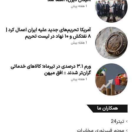
«تیتان دیزل» امضا شد
1 هفته پیش
آمریکا تحریم‌های جدید علیه ایران اعمال کرد |
۸ نفتکش و ۱۰ نهاد در لیست تحریم
1 هفته پیش
ورم ۳.۱ درصدی در تیرماه؛ کالاهای خدماتی
گران‌تر شدند :: افق میهن
1 هفته پیش
همکاران ما
تیتر24
مودم فیبرنوری مخابرات