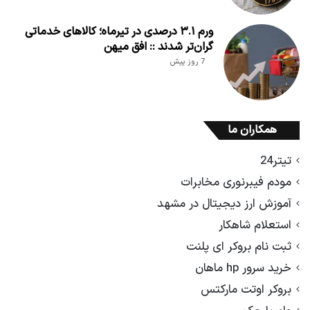
ورم ۳.۱ درصدی در تیرماه؛ کالاهای خدماتی
گران‌تر شدند :: افق میهن
7 روز پیش
همکاران ما
تیتر24
مودم فیبرنوری مخابرات
آموزش ارز دیجیتال در مشهد
استعلام شاهکار
ثبت نام بروکر ای پلنت
خرید سرور hp ماهان
بروکر اوتت مارکتس