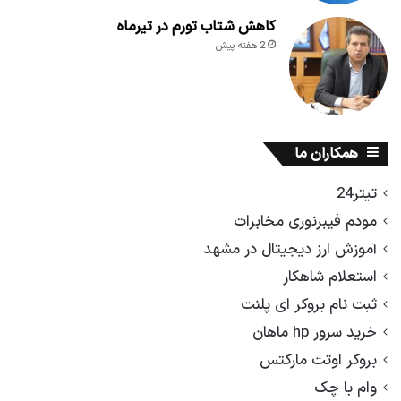
کاهش شتاب تورم در تیرماه
2 هفته پیش
همکاران ما
تیتر24
مودم فیبرنوری مخابرات
آموزش ارز دیجیتال در مشهد
استعلام شاهکار
ثبت نام بروکر ای پلنت
خرید سرور hp ماهان
بروکر اوتت مارکتس
وام با چک