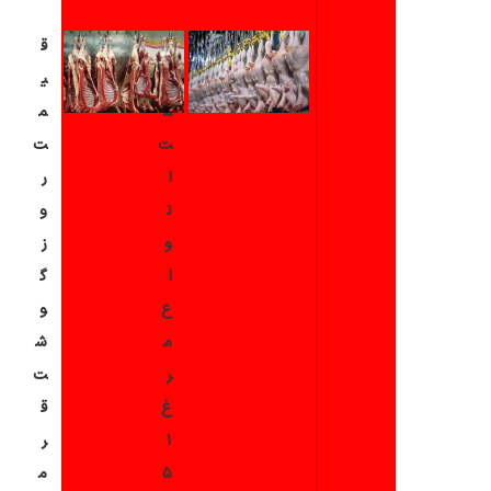
ق
ق
ی
ی
م
م
ت
ت
ا
ر
ن
و
و
ز
ا
گ
ع
و
م
ش
ر
ت
غ
ق
۱
ر
۵
م