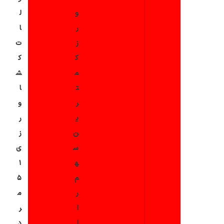
و
ل
ر
ا
ز
ت
ک
ک
م
ش
ت
ا
ر
و
ی
ر
ن
ز
س
ی
ه
۱
م
۵
ر
م
ا
ر
ا
د