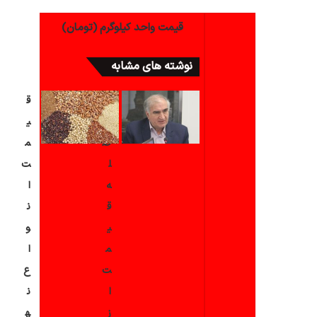
قیمت واحد کیلوگرم (تومان)
نوشته های مشابه
ف
ق
ا
ی
ص
م
ل
ت
ه
ا
ق
ن
ی
و
م
ا
ت
ع
ا
ن
ز
ه