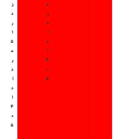
م
ز
ر
د
د
ر
ا
۱
د
۵
۱
م
۴
ر
۰
د
۵
ا
2 روز پیش
د
۱
۴
۰
۵
2 روز پیش