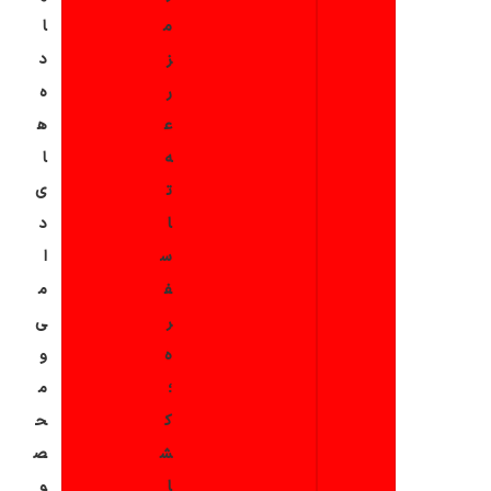
م
ا
ز
د
ر
ه
ع
ه
ه
ا
ت
ی
ا
د
س
ا
ف
م
ر
ی
ه
و
؛
م
ک
ح
ش
ص
ا
و