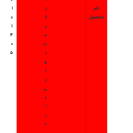
نام
ز
ا
محصول
ق
د
ی
۱
م
۴
ت
۰
ن
۵
2 روز پیش
ه
ا
ی
ی
د
ا
ر
د
23 ساعت پیش