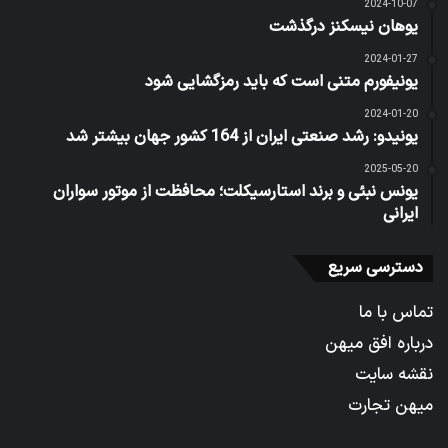
2024-10-07
یوهان نیسکنز درگذشت
2024-01-27
یونیفورم متنی است که باید رمزگشایی شود
2024-01-20
یونیدو: رشد صنعتی ایران از 164 کشور جهان بیشتر شد
2025-05-20
یونس نبئی و برند استارسیکلت؛ محافظت از موتور سواران
ایرانی
دسترسی سریع
تماس با ما
درباره افق میهن
نقشه سایت
میهن تجارت