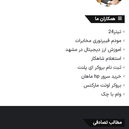
همکاران ما
تیتر24
مودم فیبرنوری مخابرات
آموزش ارز دیجیتال در مشهد
استعلام شاهکار
ثبت نام بروکر ای پلنت
خرید سرور hp ماهان
بروکر اوتت مارکتس
وام با چک
مطالب تصادفی