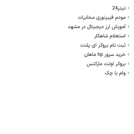
تیتر24
مودم فیبرنوری مخابرات
آموزش ارز دیجیتال در مشهد
استعلام شاهکار
ثبت نام بروکر ای پلنت
خرید سرور hp ماهان
بروکر اوتت مارکتس
وام با چک