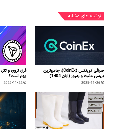
نوشته های مشابه
صرافی کوینکس (CoinEx): جامع‌ترین
فرق ترون و تتر، 
بررسی مثبت و به‌روز (آبان 1404)
بهتر است؟
2025-11-22
2025-11-26